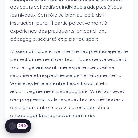
des cours collectifs et individuels adaptés à tous
les niveaux. Son rôle va bien au-delà de l
instruction pure ; il participe activement à l
expérience des pratiquants, en conciliant
Présentation du métier et missions
principales
pédagogie, sécurité et plaisir du sport.
Essayez Whileresume
Mission principale: permettre l apprentissage et le
Compétences et qualifications requises
perfectionnement des techniques de wakeboard
Parcours et formation recommandés
tout en garantissant une expérience positive,
Environnement de travail et conditions
Rémunération et avantages
sécurisée et respectueuse de l environnement.
Évolution de carrière et perspectives
Vous êtes le relais entre l esprit sportif et l
Processus de recrutement et comment
accompagnement pédagogique. Vous concevez
postuler
des progressions claires, adaptez les méthodes d
Engagement et sécurité
enseignement et suivez les résultats afin d
Témoignages et impact
encourager la progression continue.
2/10
Vous assurez aussi l évaluation des niveaux, la
gestion des sessions et le feedback structuré.