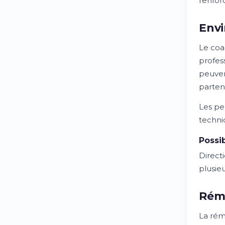
renfor
Envi
Le coa
profess
peuven
parten
Les pe
techni
Possib
Direct
plusie
Rém
La rému