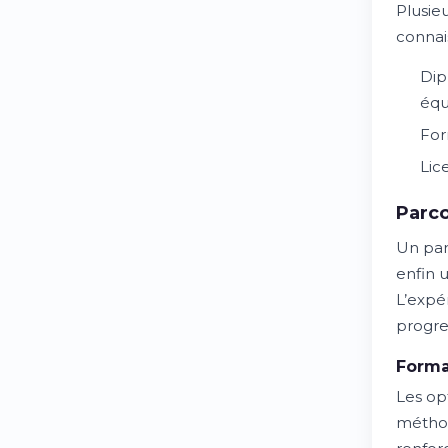
Plusie
connai
Dip
équ
For
Lic
Parco
Un par
enfin 
L’expé
progre
Forma
Les op
méthod