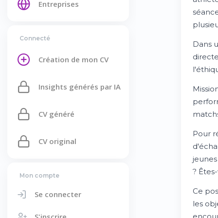
Entreprises
séance
plusieu
Connecté
Dans un
direct
Création de mon CV
l'éthi
Insights générés par IA
Missio
perfor
CV généré
matchs
Pour r
CV original
d'écha
jeunes
? Êtes
Mon compte
Ce pos
Se connecter
les obj
S'inscrire
encour