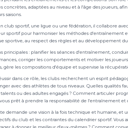
s concrètes, adaptées au niveau et à l'âge des joueurs, afi
rs saisons.
 club sportif, une ligue ou une fédération, il collabore avec 
eur sportif pour harmoniser les méthodes d'entraînement et 
que sportive, au respect des règles et au développement du j
ns principales : planifier les séances d'entraînement, condui
mances, corriger les comportements et motiver les joueurs
, gère les compositions d'équipe et supervise la récupérati
éussir dans ce rôle, les clubs recherchent un esprit pédag
nger avec des athlètes de tous niveaux. Quelles qualités 
 talents ou des adultes engagés ? Comment articuler progre
-vous prêt à prendre la responsabilité de l'entraînement e
te demande une vision à la fois technique et humaine, et 
ectifs du club et les contraintes du calendrier sportif. Vous 
ager à donner le meilleur d'eux-mêmes ? Comment conver