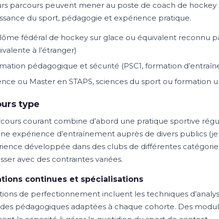
urs parcours peuvent mener au poste de coach de hockey s
ssance du sport, pédagogie et expérience pratique.
lôme fédéral de hockey sur glace ou équivalent reconnu par
ivalente à l’étranger)
mation pédagogique et sécurité (PSC1, formation d’entraîn
ence ou Master en STAPS, sciences du sport ou formation un
urs type
cours courant combine d’abord une pratique sportive régu
une expérience d’entraînement auprès de divers publics (jeu
rience développée dans des clubs de différentes catégories
sser avec des contraintes variées.
tions continues et spécialisations
tions de perfectionnement incluent les techniques d’analyse 
es pédagogiques adaptées à chaque cohorte. Des modules 