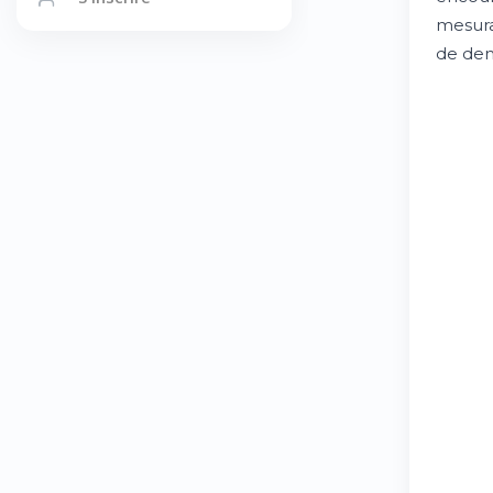
mesurab
de dem