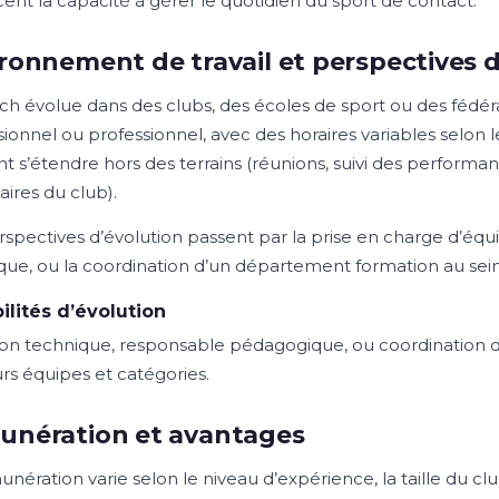
cent la capacité à gérer le quotidien du sport de contact.
ronnement de travail et perspectives d
ch évolue dans des clubs, des écoles de sport ou des fédér
ionnel ou professionnel, avec des horaires variables selon l
t s’étendre hors des terrains (réunions, suivi des performa
aires du club).
rspectives d’évolution passent par la prise en charge d’équ
que, ou la coordination d’un département formation au sein
ilités d’évolution
ion technique, responsable pédagogique, ou coordination 
urs équipes et catégories.
unération et avantages
nération varie selon le niveau d’expérience, la taille du club