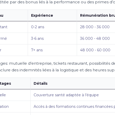
tée par des bonus liés à la performance ou des primes d’ob
au
Expérience
Rémunération bru
tant
0-2 ans
28 000 - 36 000
irmé
3-6 ans
36 000 - 48 000
r
7+ ans
48 000 - 60 000
es: mutuelle d’entreprise, tickets restaurant, possibilités 
clure des indemnités liées à la logistique et des heures sup
tages
Détails
lle
Couverture santé adaptée à l’équipe
ation
Accès à des formations continues financées p