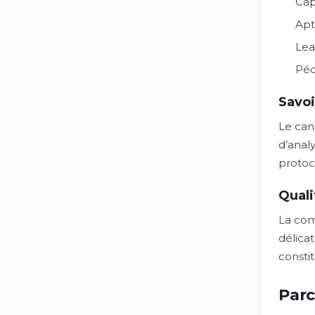
Cap
Apt
Lea
Péd
Savoi
Le can
d’anal
protoc
Quali
La comm
délicat
consti
Par