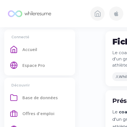
Connecté
Fic
Accueil
Le coa
d'un g
Espace Pro
athlèt
Whi
Découvrir
Base de données
Prés
Le
coa
Offres d'emploi
d'un g
athlèt