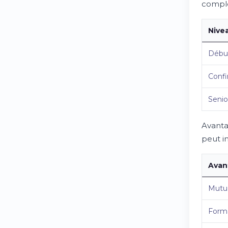
complé
Nive
Débu
Conf
Senio
Avantag
peut in
Avan
Mutue
Form