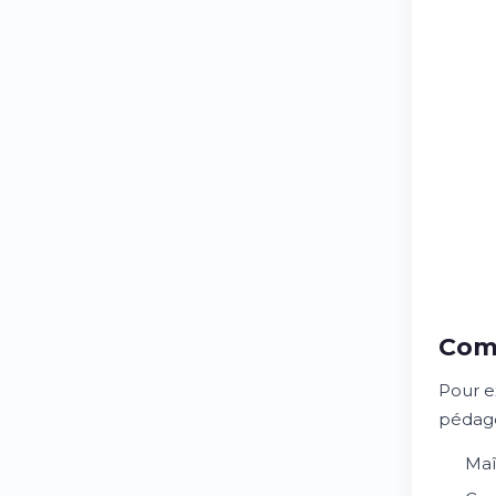
Comp
Pour e
pédagog
Maî