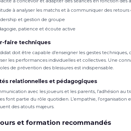
acité à concevoir et adapter des séances en fonction des 
itude à analyser les matchs et à communiquer des retours 
dership et gestion de groupe
agogie, patience et écoute active
r-faire techniques
didat doit être capable d’enseigner les gestes techniques, d
yser les performances individuelles et collectives. Une conn
oles de prévention des blessures est indispensable.
tés relationnelles et pédagogiques
unication avec les joueurs et les parents, l’adhésion au tra
es font partie du rôle quotidien. L’empathie, l’organisation 
tuent des atouts majeurs.
cours et formation recommandés