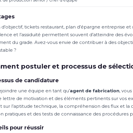
 de production senior / chef d'équipe
tages
 d’objectif, tickets restaurant, plan d’épargne entreprise e
lence et l’assiduité permettent souvent d’atteindre des évol
ement du grade. Avez-vous envie de contribuer à des objecti
stable ?
ent postuler et processus de sélecti
essus de candidature
ejoindre une équipe en tant qu’
agent de fabrication
, vou
e lettre de motivation et des éléments pertinents sur vos e
t sur l’aptitude technique, la compréhension des flux et la 
ion pratiques et des tests de connaissance des procédures 
ils pour réussir