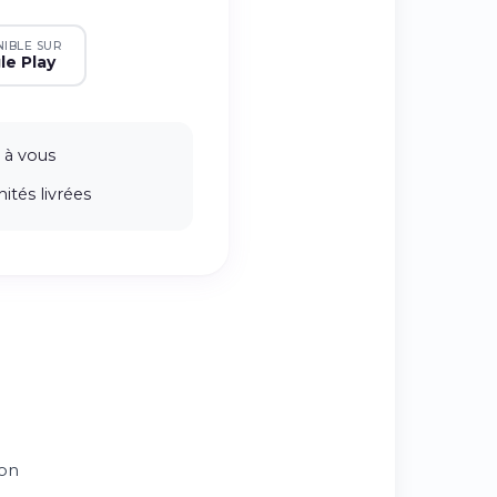
NIBLE SUR
le Play
 à vous
ités livrées
ion