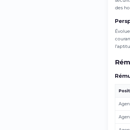
sécuri
des ho
Persp
Évolue
couran
l’aptit
Rém
Rémun
Posi
Agent
Agent