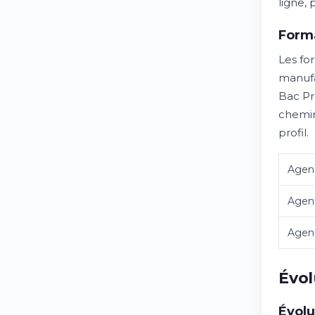
ligne,
Form
Les fo
manufa
Bac Pr
chemin
profil.
Agent
Agent
Agent
Évol
Évolu