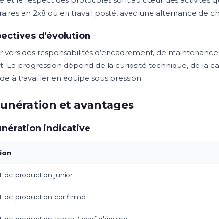
té et le respect des protocoles sont au cœur des activités 
raires en 2x8 ou en travail posté, avec une alternance de c
ectives d'évolution
r vers des responsabilités d’encadrement, de maintenance 
t. La progression dépend de la curiosité technique, de la 
ude à travailler en équipe sous pression.
unération et avantages
ération indicative
tion
 de production junior
 de production confirmé