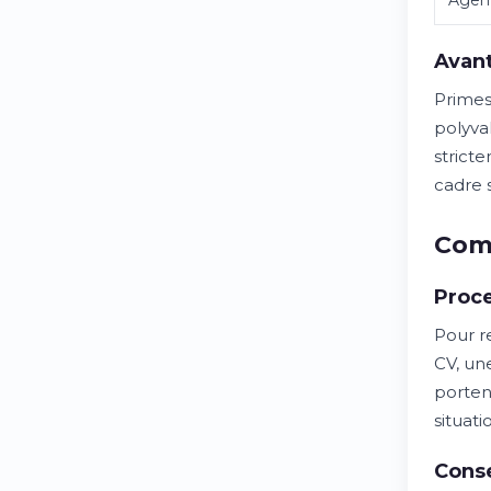
Agent
Avan
Primes
polyva
strict
cadre 
Comm
Proc
Pour r
CV, un
porten
situat
Conse