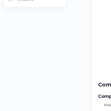
Comp
Comp
Maî