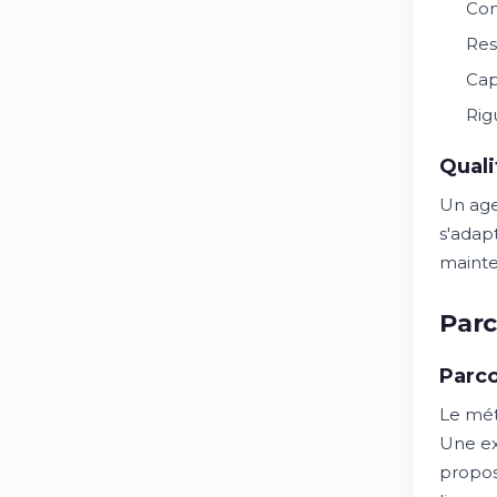
Con
Res
Cap
Rig
Quali
Un age
s'adap
mainten
Par
Parc
Le mét
Une ex
propos