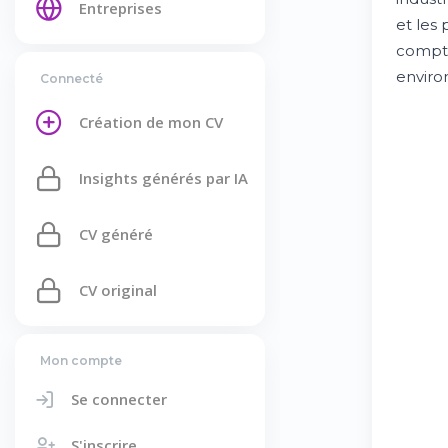
Entreprises
et les
compte 
enviro
Connecté
Création de mon CV
Insights générés par IA
CV généré
CV original
Mon compte
Se connecter
S'inscrire