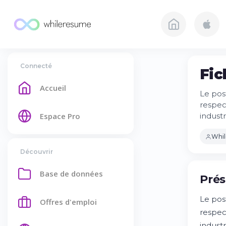
Connecté
Fic
Accueil
Le post
respect
Espace Pro
industr
Whi
Découvrir
Base de données
Prés
Le post
Offres d'emploi
respec
indust