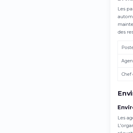
Les pa
automat
mainte
des res
Post
Agent
Chef 
Envi
Envi
Les age
L'orga