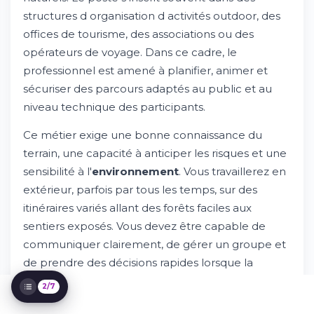
structures d organisation d activités outdoor, des
offices de tourisme, des associations ou des
opérateurs de voyage. Dans ce cadre, le
professionnel est amené à planifier, animer et
sécuriser des parcours adaptés au public et au
niveau technique des participants.
Présentation du métier et missions
principales
Ce métier exige une bonne connaissance du
Essayez Whileresume
terrain, une capacité à anticiper les risques et une
Compétences et qualifications requises
sensibilité à l'
environnement
. Vous travaillerez en
Parcours et formation recommandés
extérieur, parfois par tous les temps, sur des
Environnement de travail et perspectives
d'évolution
itinéraires variés allant des forêts faciles aux
Rémunération et avantages
sentiers exposés. Vous devez être capable de
Comment postuler et processus de
communiquer clairement, de gérer un groupe et
sélection
de prendre des décisions rapides lorsque la
météo ou le terrain se dégrade. Êtes-vous prêt à
2/7
relever ce défi quotidien?