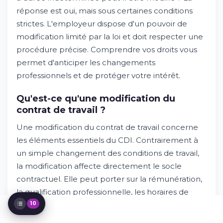
Un CDI peut-il être modifié en cours de
réponse est oui, mais sous certaines conditions
contrat ?
strictes. L'employeur dispose d'un pouvoir de
L'employeur peut-il modifier librement le
modification limité par la loi et doit respecter une
contrat de travail ?
Quels sont les motifs de modification du
procédure précise. Comprendre vos droits vous
contrat ?
permet d'anticiper les changements
La procédure légale de modification du
professionnels et de protéger votre intérêt.
contrat
Quelles sont les conséquences d'un refus
Qu'est-ce qu'une modification du
du salarié ?
contrat de travail ?
Les différentes modifications possibles
Les situations particulières de modification
Une modification du contrat de travail concerne
Les exceptions à la modification du contrat
les éléments essentiels du CDI. Contrairement à
de travail
un simple changement des conditions de travail,
Les règles relatives à la procédure de
modification du contrat de travail
la modification affecte directement le socle
Protection et recours du salarié
contractuel. Elle peut porter sur la rémunération,
la qualification professionnelle, les horaires de
travail ou le lieu de travail du salarié.
10