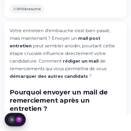
remerciement ?
Whileresume
Structure et éléments essentiels pour
réussir son mail
8 exemples de mail de remerciements
selon votre situation
Votre entretien d'embauche s'est bien passé,
Comment exprimer sa motivation de
mais maintenant ? Envoyer un
mail post
manière authentique ?
entretien
peut sembler anodin, pourtant cette
Comment faire bonne impression avec
étape cruciale influence directement votre
votre mail de remerciement ?
candidature. Comment
rédiger un mail
de
Mail de relance : quand et comment
rebondir ?
remerciements qui vous permettra de vous
Quels modèles de mail utiliser selon votre
démarquer des autres candidats
?
situation ?
Outils et ressources pour optimiser vos
Pourquoi envoyer un mail de
mails
FAQ : Réponses aux questions les plus
remerciement après un
fréquentes
entretien ?
L'envoi d'un
message de remerciement
suite à
11
un entretien
représente bien plus qu'une simple