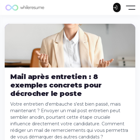
Mail après entretien : 8
exemples concrets pour
décrocher le poste
Votre entretien d'embauche s'est bien passé, mais
maintenant ? Envoyer un mail post entretien peut
Pourquoi envoyer un mail de remerciement
sembler anodin, pourtant cette étape cruciale
après un entretien ?
influence directement votre candidature. Comment
Comment rédiger un mail de remerciement
rédiger un mail de remerciements qui vous permettra
? Le timing parfait
de vous démarquer des autres candidats ?
À qui adresser votre message de