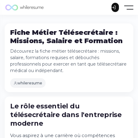
Fiche Métier Télésecrétaire :
Missions, Salaire et Formation
Découvrez la fiche métier télésecrétaire : missions,
salaire, formations requises et débouchés
professionnels pour exercer en tant que télésecrétaire
médical ou indépendant.
whileresume
Le rôle essentiel du
Le rôle essentiel du télésecrétaire dans
télésecrétaire dans l'entreprise
l'entreprise moderne
moderne
Essayez Whileresume
Qu'est-ce qu'un télésecrétaire ? Définition
Vous aspirez à une carrière où compétences