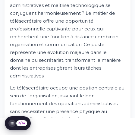
et contexte
administratives et maîtrise technologique se
Missions principales d'une télésecrétaire :
conjuguent harmonieusement ? Le métier de
l'essentiel de la fonction
Compétences requises pour exercer ce
télésecrétaire offre une opportunité
métier
professionnelle captivante pour ceux qui
Formations et diplômes pour devenir
recherchent une fonction à distance combinant
télésecrétaire
organisation et communication. Ce poste
Salaire et rémunération du télésecrétaire
représente une évolution majeure dans le
Évolution professionnelle et débouchés
domaine du secrétariat, transformant la manière
Secteurs d'activité et employeurs
potentiels
dont les entreprises gèrent leurs tâches
Devenir télésecrétaire indépendant
administratives.
Quotidien et environnement de travail
Avantages et inconvénients du métier
Le télésecrétaire occupe une position centrale au
Langues et compétences transversales
sein de l'organisation, assurant le bon
Rejoindre Whileresume pour accélérer
fonctionnement des opérations administratives
votre carrière
sans nécessiter une présence physique au
bureau. Cette flexibilité a fait émerger une
2/14
nouvelle approche du travail professionnel,
permettant aux candidats d'exercer depuis leur